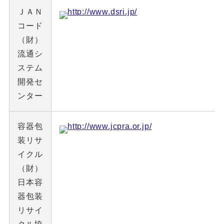
ＪＡＮ
http://www.dsri.jp/
コード
（財）
流通シ
ステム
開発セ
ンター
容器包
http://www.jcpra.or.jp/
装リサ
イクル
（財）
日本容
器包装
リサイ