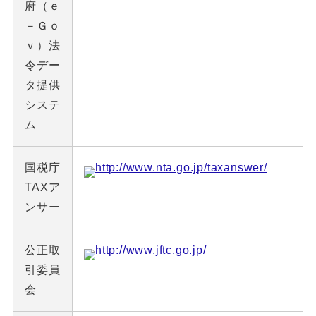
府（ｅ
－Ｇｏ
ｖ）法
令デー
タ提供
システ
ム
国税庁
http://www.nta.go.jp/taxanswer/
TAXア
ンサー
公正取
http://www.jftc.go.jp/
引委員
会