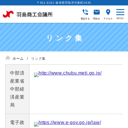
〒501-6241 岐阜県羽島市竹鼻町2635
電話する
問合せ
アクセス
リンク集
ホーム
リンク集
中部済
http://www.chubu.meti.go.jp/
産業省
中部経
済産業
局
電子政
https://www.e-gov.go.jp/law/