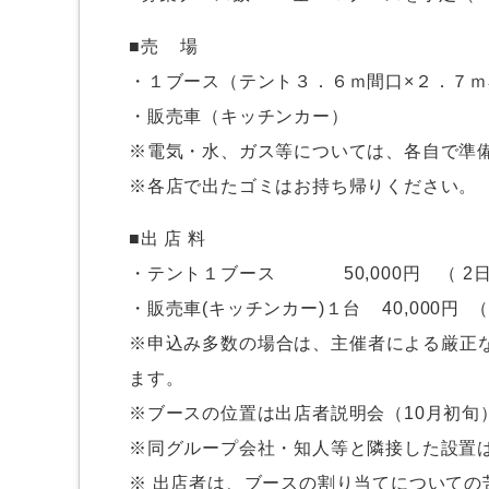
■売 場
・１ブース（テント３．６ｍ間口×２．７
・販売車（キッチンカー）
※電気・水、ガス等については、各自で準
※各店で出たゴミはお持ち帰りください。
■出 店 料
・テント１ブース 50,000円 （ 2日
・販売車(キッチンカー)１台 40,000円 （
※申込み多数の場合は、主催者による厳正
ます。
※ブースの位置は出店者説明会（10月初旬
※同グループ会社・知人等と隣接した設置
※ 出店者は、ブースの割り当てについての