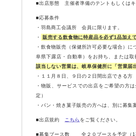
■出店形態 主催者準備のテントもしくは
■応募条件
・羽島商工会議所 会員に限ります。
・
販売する飲食物に特産品を必ず1品加え
・飲食物販売（保健所許可必要な場合）に
阜県下露店・自動車）をお持ち、または取
該当しない営業は、岐阜保健所に「営業届
・１１月８日、９日の２日間出店できる方
・物販、サービスでの出店をご希望の方は
定）
・パン・焼き菓子販売の方へは、別に募集
■出店規約
こちら
をご覧ください。
■募集ブース数 全２０ブースを予定（1