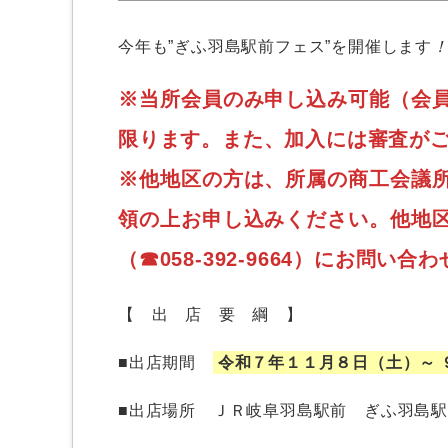
今年も”ぎふ羽島駅前フェス”を開催します
※当所会員のみ申し込み可能（会
限ります。また、加入には審査が
※他地区の方は、所属の商工会議
領の上お申し込みください。他地
（☎058-392-9664）にお問い
【 出 店 要 綱 】
■出店期間
令和７年１１月８日（土）～ 
■出店場所 ＪＲ岐阜羽島駅前 ぎふ羽島