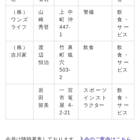
（株）
山
上中
警備
飲
ワンズ
崎
町沖
食・
ライフ
秀登
447-
サー
1
ビス
（株）
渡
竹鼻
飲食
飲
吉川家
辺
町狐
食・
恒治
穴
サー
503-
ビス
2
岩
一宮
スポーツ
飲
田
市篭
インスト
食・
留美
屋4-
ラクター
サー
2-21
ビス
会員は随時募集しております。
入会のご案内はこちら