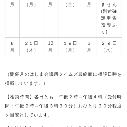
月
（月）
月
（金）
月
ません
(別途確
定申告
指導あ
り)
８
２５日
12
１９日
３
２９日
月
（木）
月
（月）
月
（水）
（開催月のはしま会議所タイムズ最終面に相談日時を
掲載しています。）
【相談時間】各日とも 午後２時～午後４時（受付時
間：午後２時～午後３時３０分）おひとり３０分程度
を目安としています。