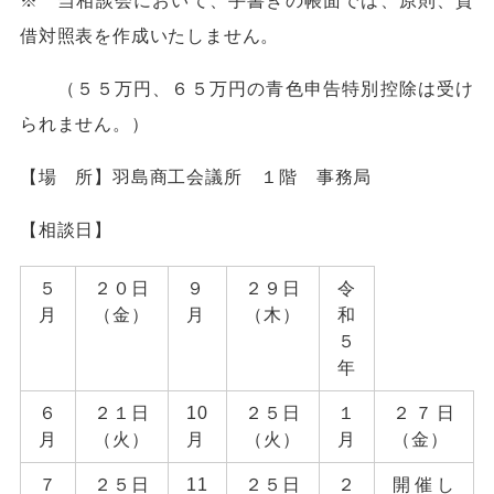
※ 当相談会において、手書きの帳面では、原則、貸
借対照表を作成いたしません。
（５５万円、６５万円の青色申告特別控除は受け
られません。）
【場 所】羽島商工会議所 １階 事務局
【相談日】
５
２０日
９
２９日
令
月
（金）
月
（木）
和
５
年
６
２１日
10
２５日
１
２７日
月
（火）
月
（火）
月
（金）
７
２５日
11
２５日
２
開催し