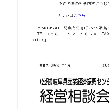
予約の際の相談内容に応じて、より
チラシは
こちら
〒501-6241 羽島市竹鼻町26
TEL ０５８－３９２－９６６４ FAX ０
cci.or.jp