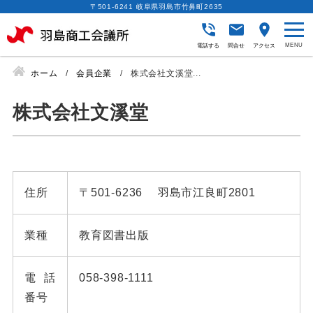
〒501-6241 岐阜県羽島市竹鼻町2635
電話する
問合せ
アクセス
ホーム
会員企業
株式会社文溪堂...
株式会社文溪堂
住所
〒501-6236 羽島市江良町2801
業種
教育図書出版
電話
058-398-1111
番号